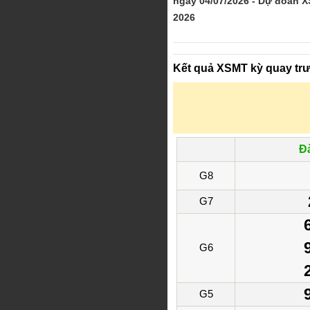
ngày 04/07/2026 - Dự đoán X
2026
Kết quả XSMT kỳ quay tr
Đ
G8
G7
G6
G5