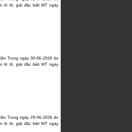
 lô tô, giải đặc biệt MT ngày
iền Trung ngày 30-06-2026 do
 lô tô, giải đặc biệt MT ngày
iền Trung ngày 29-06-2026 do
 lô tô, giải đặc biệt MT ngày