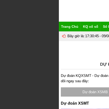
Trang Chủ
KQ xổ số
Sổ
Bây giờ là:
17:30:46
- 09/
DỰ 
Dự đoán KQXSMT - Dự đoán xổ 
dõi ngay sau đây:
Dự đoán XSMB
Dự đoán XSMT