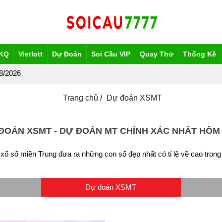
 KQ
Vietlott
Dự Đoán
Soi Cầu VIP
Quay Thử
Thống Kê
08/2026
Trang chủ
/
Dự đoán XSMT
ĐOÁN XSMT - DỰ ĐOÁN MT CHÍNH XÁC NHẤT HÔM
số miền Trung đưa ra những con số đẹp nhất có tỉ lệ về cao trong
Dự đoán XSMT