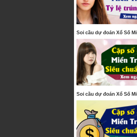
Soi cầu dự đoán Xổ Số Mi
Soi cầu dự đoán Xổ Số Mi