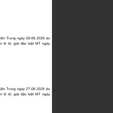
iền Trung ngày 28-06-2026 do
 lô tô, giải đặc biệt MT ngày
iền Trung ngày 27-06-2026 do
 lô tô, giải đặc biệt MT ngày