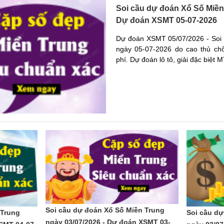
Soi cầu dự đoán Xổ Số Miền 
Dự đoán XSMT 05-07-2026
Dự đoán XSMT 05/07/2026 - Soi 
ngày 05-07-2026 do cao thủ chố
phí. Dự đoán lô tô, giải đặc biệt
Soi cầu dự đoán Xổ Số Miền Trung
 Trung
Soi cầu dự
ngày 03/07/2026 - Dự đoán XSMT 03-