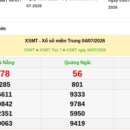
SMT 04-07-
ngày 03/07
07-2026
2026
ước
XSMT - Xổ số miền Trung 04/07/2026
»
»
XSMT
XSMT Thứ 7
XSMT ngày 04/07/2026
à Nẵng
Quảng Ngãi
78
56
285
801
6611
9333
9842
9784
2351
5950
9063
9419