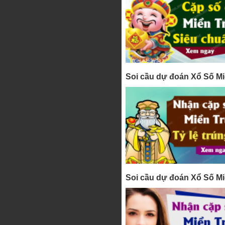
Soi cầu dự đoán Xổ Số Mi
Soi cầu dự đoán Xổ Số Mi