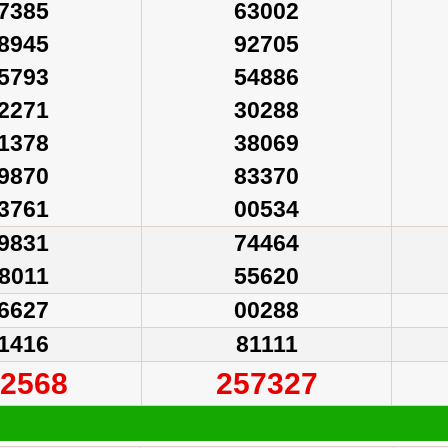
7385
63002
8945
92705
5793
54886
2271
30288
1378
38069
9870
83370
3761
00534
9831
74464
8011
55620
6627
00288
1416
81111
2568
257327