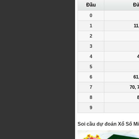
Đầu
Đà
0
1
11
2
3
4
5
6
61
7
70, 
8
9
Soi cầu dự đoán Xổ Số Mi