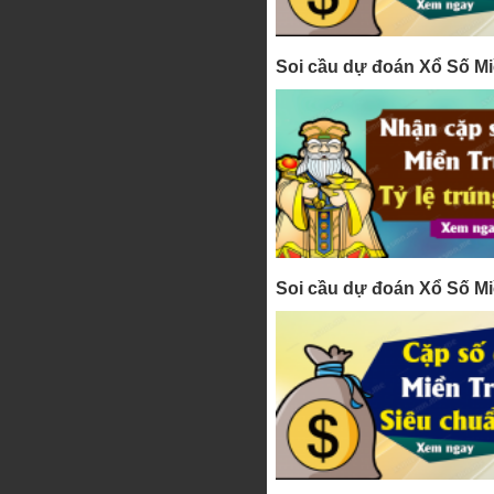
Soi cầu dự đoán Xổ Số Mi
Soi cầu dự đoán Xổ Số Mi