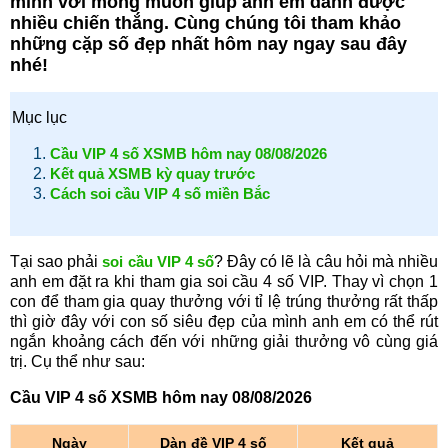
minh với mong muốn giúp anh em dành được
nhiều chiến thắng. Cùng chúng tôi tham khảo
những cặp số đẹp nhất hôm nay ngay sau đây
nhé!
Mục lục
Cầu VIP 4 số XSMB hôm nay 08/08/2026
Kết quả XSMB kỳ quay trước
Cách soi cầu VIP 4 số miền Bắc
Tại sao phải
soi cầu VIP 4 số
? Đây có lẽ là câu hỏi mà nhiều
anh em đặt ra khi tham gia soi cầu 4 số VIP. Thay vì chọn 1
con để tham gia quay thưởng với tỉ lệ trúng thưởng rất thấp
thì giờ đây với con số siêu đẹp của mình anh em có thể rút
ngắn khoảng cách đến với những giải thưởng vô cùng giá
trị. Cụ thể như sau:
Cầu VIP 4 số XSMB hôm nay 08/08/2026
Ngày
Dàn đề VIP 4 số
Kết quả