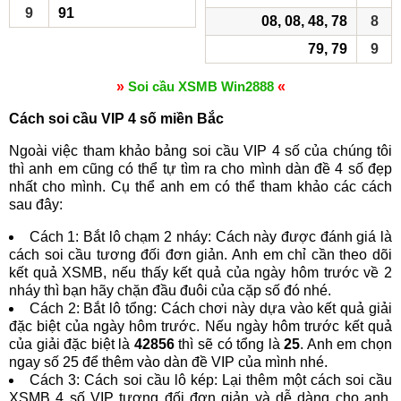
9
91
08, 08, 48, 78
8
79, 79
9
»
Soi cầu XSMB Win2888
«
Cách soi cầu VIP 4 số miền Bắc
Ngoài việc tham khảo bảng soi cầu VIP 4 số của chúng tôi
thì anh em cũng có thể tự tìm ra cho mình dàn đề 4 số đẹp
nhất cho mình. Cụ thể anh em có thể tham khảo các cách
sau đây:
Cách 1: Bắt lô chạm 2 nháy: Cách này được đánh giá là
cách soi cầu tương đối đơn giản. Anh em chỉ cần theo dõi
kết quả XSMB, nếu thấy kết quả của ngày hôm trước về 2
nháy thì bạn hãy chặn đầu đuôi của cặp số đó nhé.
Cách 2: Bắt lô tổng: Cách chơi này dựa vào kết quả giải
đặc biệt của ngày hôm trước. Nếu ngày hôm trước kết quả
của giải đặc biệt là
42856
thì sẽ có tổng là
25
. Anh em chọn
ngay số 25 để thêm vào dàn đề VIP của mình nhé.
Cách 3: Cách soi cầu lô kép: Lại thêm một cách soi cầu
XSMB 4 số VIP tương đối đơn giản và dễ dàng cho anh.