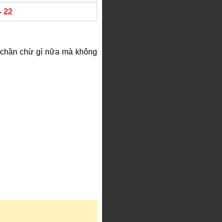
- 22
n chần chừ gì nữa mà không