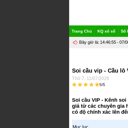
Trang Chủ
KQ xổ số
Sổ
Bây giờ là:
14:46:56
- 07/
Soi cầu vip - Cầu l
Thứ 7, 11/07/2026
5/5
Soi cầu VIP - Kênh soi
giá từ các chuyên gia
có độ chính xác lên đ
Mục lục