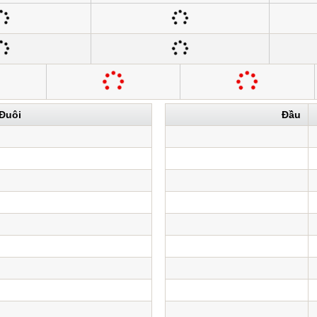
Đuôi
Đầu