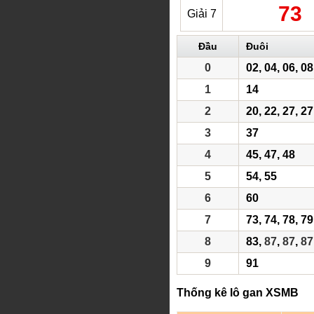
73
Giải 7
Đầu
Đuôi
0
02, 04, 06, 08
1
14
2
20, 22, 27, 27
3
37
4
45, 47, 48
5
54, 55
6
60
7
73, 74, 78, 79
8
83,
87
,
87
,
87
9
91
Thống kê lô gan XSMB