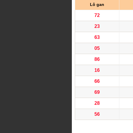
Lô gan
72
23
63
05
86
16
66
69
28
56