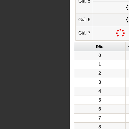
Giải 5
Giải 6
Giải 7
Đầu
0
1
2
3
4
5
6
7
8