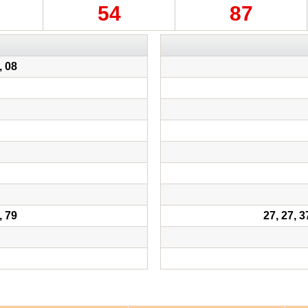
54
87
, 08
, 79
27, 27, 3