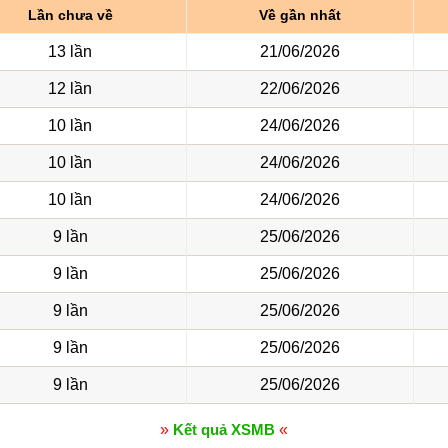
Lần chưa về
Về gần nhất
13
lần
21/06/2026
12
lần
22/06/2026
10
lần
24/06/2026
10
lần
24/06/2026
10
lần
24/06/2026
9
lần
25/06/2026
9
lần
25/06/2026
9
lần
25/06/2026
9
lần
25/06/2026
9
lần
25/06/2026
»
Kết quả XSMB
«