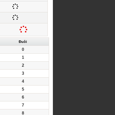
Đuôi
0
1
2
3
4
5
6
7
8