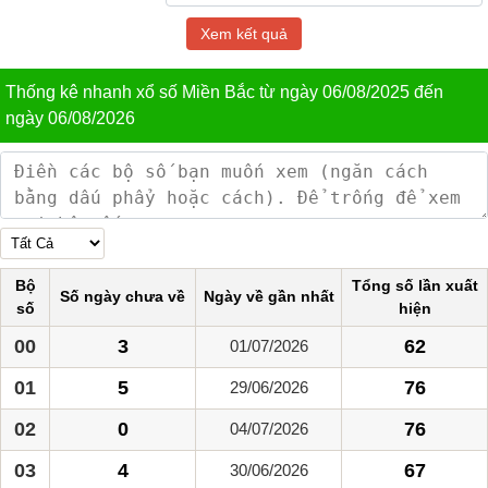
Xem kết quả
Thống kê nhanh xổ số Miền Bắc từ ngày 06/08/2025 đến
ngày 06/08/2026
Bộ
Tổng số lần xuất
Số ngày chưa về
Ngày về gần nhất
số
hiện
00
3
62
01/07/2026
01
5
76
29/06/2026
02
0
76
04/07/2026
03
4
67
30/06/2026