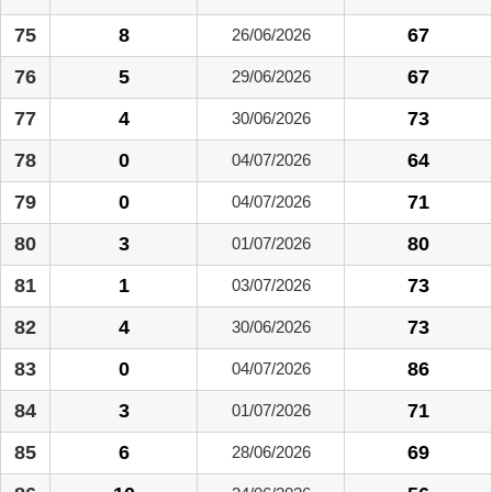
75
8
67
26/06/2026
76
5
67
29/06/2026
77
4
73
30/06/2026
78
0
64
04/07/2026
79
0
71
04/07/2026
80
3
80
01/07/2026
81
1
73
03/07/2026
82
4
73
30/06/2026
83
0
86
04/07/2026
84
3
71
01/07/2026
85
6
69
28/06/2026