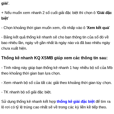
giải
’.
+ Nếu muốn xem nhanh 2 số cuối giải đặc biệt thì chọn ô ‘
Giải đặc
biệt
’
- Chọn khoảng thời gian muốn xem, rồi nhấp vào ô ‘
Xem kết quả
’
- Bảng kết quả thống kê nhanh sẽ cho bạn thông tin của số đó về
bao nhiêu lần, ngày về gần nhất là ngày nào và đã bao nhiêu ngày
chưa xuất hiện.
Thống kê nhanh KQ XSMB giúp xem các thông tin sau:
- Tính năng này giúp bạn thống kê nhanh 1 hay nhiều bộ số của Mb
theo khoảng thời gian bạn lựa chọn.
- Xem nhanh bộ số của tất các giải theo khoảng thời gian tùy chọn.
- TK nhanh bộ số giải đặc biệt.
Sử dụng thống kê nhanh kết hợp
thống kê giải đặc biệt
để tìm ra
lô rơi có tỷ lệ trúng cao nhất sẽ về trong các kỳ liền kề tiếp theo.