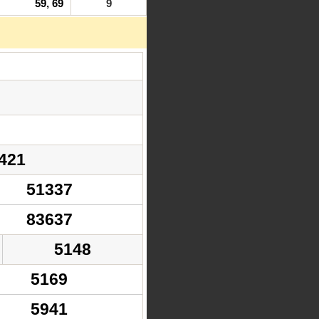
59, 69
9
421
51337
83637
5148
5169
5941