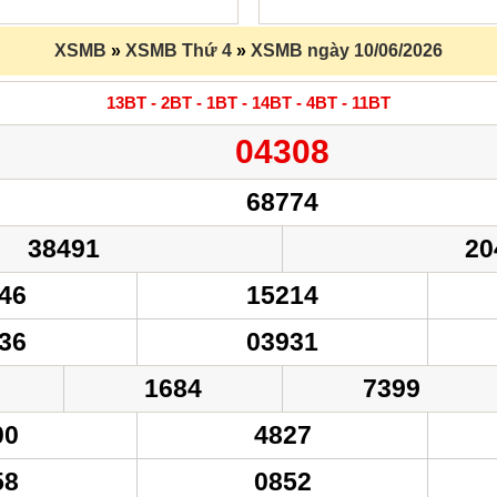
XSMB
»
XSMB Thứ 4
»
XSMB ngày 10/06/2026
13BT - 2BT - 1BT - 14BT - 4BT - 11BT
04308
68774
38491
20
46
15214
36
03931
1684
7399
00
4827
58
0852