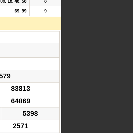
08
, 18, 48, 58
8
69, 99
9
579
83813
64869
5398
2571