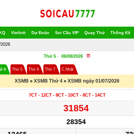
 KQ
Vietlott
Dự Đoán
Soi Cầu VIP
Quay Thử
Thống Kê
8/2026
Thứ 5
-
ứ 4
Thứ 5
Thứ 6
Thứ 7
C.Nhật
XSMB
»
XSMB Thứ 4
»
XSMB ngày 01/07/2026
7CT - 12CT - 9CT - 10CT - 8CT - 14CT
31854
28354