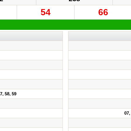
54
66
57, 58, 59
07,