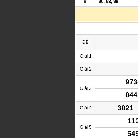
9
90, 93, 98
ĐB
Giải 1
Giải 2
973
Giải 3
844
3821
Giải 4
11
Giải 5
54