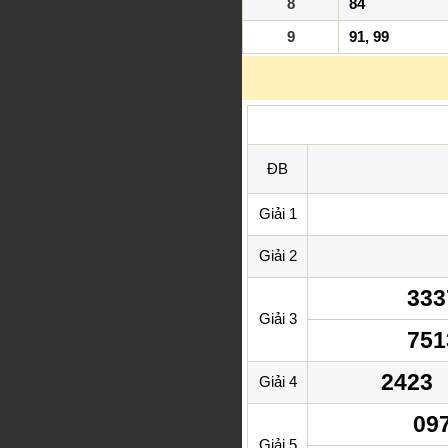
8
84
9
91, 99
ĐB
Giải 1
Giải 2
333
Giải 3
751
2423
Giải 4
09
Giải 5