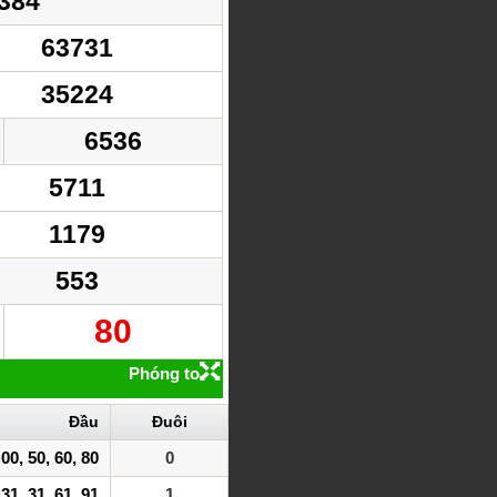
384
63731
35224
6536
5711
1179
553
80
Đầu
Đuôi
00, 50, 60, 80
0
 31, 31, 61, 91
1