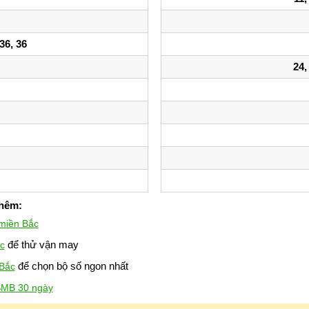
 36, 36
24,
thêm:
 miền Bắc
để thử vận may
c
để chọn bộ số ngon nhất
 Bắc
MB 30 ngày