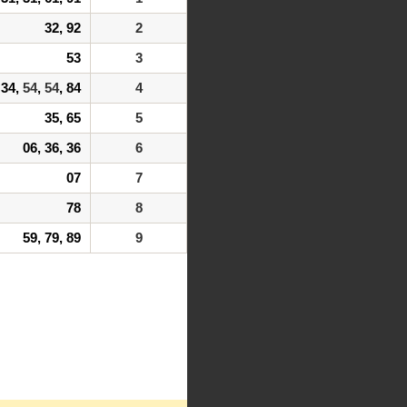
32, 92
2
53
3
 34,
54
,
54
, 84
4
35, 65
5
06, 36, 36
6
07
7
78
8
59, 79, 89
9