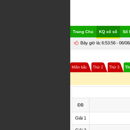
Trang Chủ
KQ xổ số
Sổ
Bây giờ là:
6:53:57
- 06/0
Miền bắc
Thứ 2
Thứ 3
Th
ĐB
Giải 1