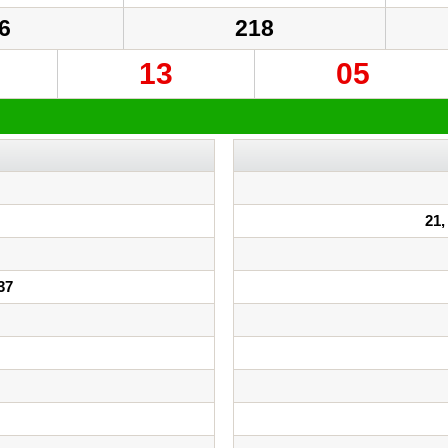
6
218
13
05
21,
 37