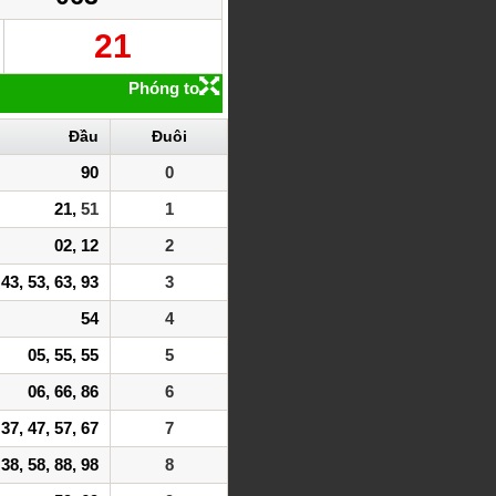
21
Đầu
Đuôi
90
0
21,
51
1
02, 12
2
43, 53, 63, 93
3
54
4
05, 55, 55
5
06, 66, 86
6
 37, 47, 57, 67
7
38, 58, 88, 98
8