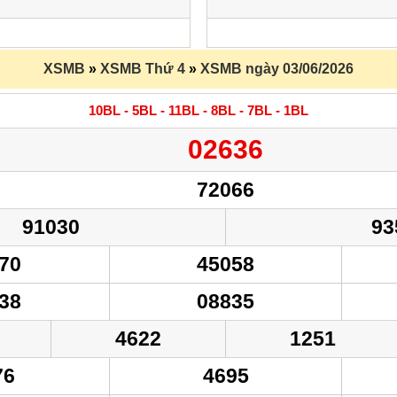
XSMB
»
XSMB Thứ 4
»
XSMB ngày 03/06/2026
10BL - 5BL - 11BL - 8BL - 7BL - 1BL
02636
72066
91030
93
70
45058
38
08835
4622
1251
76
4695