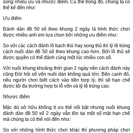
song nhiều ưu và nhược điểm. Cụ thể trong đó, chúng ta có
thể kể đến như:
Ưu điểm
Đánh dàn đề 50 số theo khung 2 ngày là hình thức chơi
được nhiều anh em lựa chọn bởi những ưu điểm như:
So với các cách đánh lô bạch thủ hay song thủ thì tỷ lệ trúng
cách nuôi dàn đề 50 số theo khung cao hơn. Bởi lô thủ sẽ
được quyền có thể đánh cùng một lúc nhiều con số.
Với nuôi khung khoảng thời gian 2 ngày nên cách đánh này
cũng Đòi hỏi số vốn nuôi dàn không quá lớn. Bên cạnh đó,
nếu người chơi biết cách vào tiền hợp lý, thì sẽ hạn chế
được tối đa trường hợp bị lỗ vốn và tỷ lệ trúng cao.
Nhược điểm
Mặc dù sở hữu không ít ưu thế nổi bật nhưng nuôi khung
đánh dàn đề 50 số 2 ngày vẫn tồn tại một số mặt hạn chế
mà chúng ta có thể nói đến như:
So với những hình thức chơi khác thì phương pháp chơi