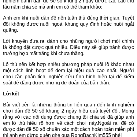
nghiệm đánh dàn đề 50 số khung 2 ngày được các cao thủ
lâu năm chia sẻ mà anh em có thể tham khảo:
Anh em khi nuôi dàn đề nên tuân thủ đúng thời gian. Tuyệt
đối không được nuôi ngoài khung quy định hoặc nuôi ngắt
quãng.
Lời khuyên đưa ra, dành cho những người chơi mới chính
là không đặt cược quá nhiều. Điều này sẽ giúp tránh được
trường hợp mất trắng khi chưa thắng.
Lô thủ nên kết hợp nhiều phương pháp nuôi lô khác nhau
một cách linh hoạt để đem lại hiệu quả cao nhất. Người
chơi cần phân tích, nghiên cứu tình hình hiện tại để kiểm
soát dễ dàng được những dự đoán của bản thân.
Lời kết
Bài viết trên là những thông tin liên quan đến kinh nghiệm
chơi dàn đề 50 số khung 2 ngày hiệu quả tuyệt đối. Mong
rằng với các nội dung được chúng tôi chia sẻ đã giúp anh
em lô thủ hiểu rõ hơn về cách chơi này.Ngoài ra, để có
được dàn đề 50 số chuẩn xác một cách hoàn toàn miễn phí
thì anh em đừng quên ghé qua RongBachKim555 nhé!