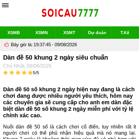
XSMB
XSMN
XSMT
Dự đoán
T.Kê
Bây giờ là:
19:37:45
- 09/08/2026
Dàn đề 50 khung 2 ngày siêu chuẩn
Chủ Nhật, 09/08/2026
5/5
Dàn đề 50 số khung 2 ngày hiện nay đang là cách
chơi đang được nhiều người yêu thích, hôm nay
các chuyên gia sẽ cung cấp cho anh em dàn đặc
biệt dàn đề 50 số khung 2 ngày miễn phí với tỷ lệ
chính xác cao.
Nuôi dàn đề 50 số là cách chơi cổ điển, tuy nhiên rất ít
người chơi có thể phủ nhận hiệu quả mà nó mang lại.