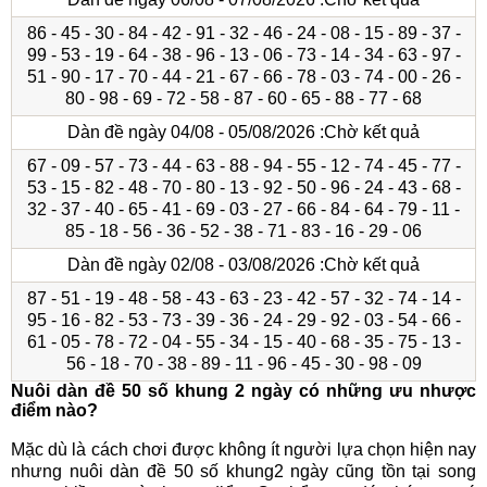
86 - 45 - 30 - 84 - 42 - 91 - 32 - 46 - 24 - 08 - 15 - 89 - 37 -
99 - 53 - 19 - 64 - 38 - 96 - 13 - 06 - 73 - 14 - 34 - 63 - 97 -
51 - 90 - 17 - 70 - 44 - 21 - 67 - 66 - 78 - 03 - 74 - 00 - 26 -
80 - 98 - 69 - 72 - 58 - 87 - 60 - 65 - 88 - 77 - 68
Dàn đề ngày 04/08 - 05/08/2026 :
Chờ kết quả
67 - 09 - 57 - 73 - 44 - 63 - 88 - 94 - 55 - 12 - 74 - 45 - 77 -
53 - 15 - 82 - 48 - 70 - 80 - 13 - 92 - 50 - 96 - 24 - 43 - 68 -
32 - 37 - 40 - 65 - 41 - 69 - 03 - 27 - 66 - 84 - 64 - 79 - 11 -
85 - 18 - 56 - 36 - 52 - 38 - 71 - 83 - 16 - 29 - 06
Dàn đề ngày 02/08 - 03/08/2026 :
Chờ kết quả
87 - 51 - 19 - 48 - 58 - 43 - 63 - 23 - 42 - 57 - 32 - 74 - 14 -
95 - 16 - 82 - 53 - 73 - 39 - 36 - 24 - 29 - 92 - 03 - 54 - 66 -
61 - 05 - 78 - 72 - 04 - 55 - 34 - 15 - 40 - 68 - 35 - 75 - 13 -
56 - 18 - 70 - 38 - 89 - 11 - 96 - 45 - 30 - 98 - 09
Nuôi dàn đề 50 số khung 2 ngày có những ưu nhược
điểm nào?
Mặc dù là cách chơi được không ít người lựa chọn hiện nay
nhưng nuôi dàn đề 50 số khung2 ngày cũng tồn tại song