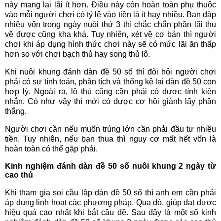
này mang lại lãi ít hơn. Điều này còn hoàn toàn phụ thuộc
vào mỗi người chơi có tỷ lệ vào tiền là ít hay nhiều. Bạn đập
nhiều vốn trong ngày nuôi thứ 3 thì chắc chắn phần lãi thu
về được cũng kha khá. Tuy nhiên, xét về cơ bản thì người
chơi khi áp dụng hình thức chơi này sẽ có mức lãi ăn thấp
hơn so với chơi bạch thủ hay song thủ lô.
Khi nuôi khung đánh dàn đề 50 số thì đòi hỏi người chơi
phải có sự tính toán, phân tích và thống kê lại dàn đề 50 con
hợp lý. Ngoài ra, lô thủ cũng cần phải có được tính kiên
nhẫn. Có như vậy thì mới có được cơ hội giành lấy phần
thắng.
Người chơi cần nếu muốn trúng lớn cần phải đầu tư nhiều
tiền. Tuy nhiên, nếu bạn thua thì nguy cơ mất hết vốn là
hoàn toàn có thể gặp phải.
Kinh nghiệm đánh dàn đề 50 số nuôi khung 2 ngày từ
cao thủ
Khi tham gia soi cầu lập dàn đề 50 số thì anh em cần phải
áp dụng linh hoạt các phương pháp. Qua đó, giúp đạt được
hiệu quả cao nhất khi bắt cầu đề. Sau đây là một số kinh