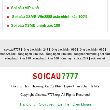
Soi cầu VIP 4 số
Soi cầu XSMB Win2888 asia chính xác 100%
Soi cầu XSMB chính xác 100
soicau7777
|
rồng bạch kim 247
|
rồng bạch kim 999
|
rồng bạch kim 666
|
xoso247de
|
rồng bạch kim 555
|
rồng bạch kim 888
|
rongbachkim888
|
soi cầu
rồng bạch kim 888
|
rồng bạch kim 666 hôm nay
|
soicau247
|
soicauviet
Địa chỉ: Thôn Thượng, Xã Cự Khê, Huyện Thanh Oai, Hà Nội
Copyright @soicau7777.org. All Rights Reserved
Trang chủ
Giới thiệu
Liên hệ
Điều khoản