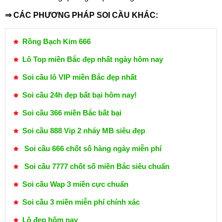
⇒ CÁC PHƯƠNG PHÁP SOI CẦU KHÁC:
Rồng Bạch Kim 666
Lô Top miền Bắc đẹp nhất ngày hôm nay
Soi cầu lô VIP miền Bắc đẹp nhất
Soi cầu 24h đẹp bất bại hôm nay!
Soi cầu 366 miền Bắc bất bại
Soi cầu 888 Vip 2 nháy MB siêu đẹp
Soi cầu 666 chốt số hàng ngày miễn phí
Soi cầu 7777 chốt số miền Bắc siêu chuẩn
Soi cầu Wap 3 miền cực chuẩn
Soi cầu 3 miền miễn phí chính xác
Lô đẹp hôm nay