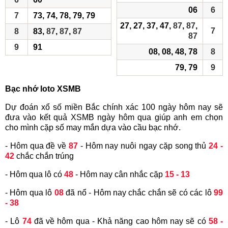
06
6
7
73, 74, 78, 79, 79
27, 27, 37, 47,
87
,
87
,
7
8
83,
87
,
87
,
87
87
9
91
08, 08, 48, 78
8
79, 79
9
Bạc nhớ loto XSMB
Dự đoán xổ số miền Bắc chính xác 100 ngày hôm nay sẽ
đưa vào kết quả XSMB ngày hôm qua giúp anh em chọn
cho mình cặp số may mắn dựa vào cầu bạc nhớ.
- Hôm qua đề về
87
- Hôm nay nuôi ngay cặp song thủ
24 -
42
chắc chắn trúng
- Hôm qua lô có
48
- Hôm nay cân nhắc cặp
15 - 13
- Hôm qua lô
08
đã nổ - Hôm nay chắc chắn sẽ có các lô
99
- 38
- Lô
74
đã về hôm qua - Khả năng cao hôm nay sẽ có
58 -