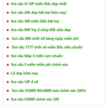
Soi cầu lô VIP miền Bắc đẹp nhất
Soi cầu 24h đẹp bất bại hôm nay!
Soi cầu 366 miền Bắc bất bại
Soi cầu 888 Vip 2 nháy MB siêu đẹp
Soi cầu 666 chốt số hàng ngày miễn phí
Soi cầu 7777 chốt số miền Bắc siêu chuẩn
Soi cầu Wap 3 miền cực chuẩn
Soi cầu 3 miền miễn phí chính xác
Lô đẹp hôm nay
Soi cầu VIP 4 số
Soi cầu XSMB Win2888 asia chính xác 100%
Soi cầu XSMB chính xác 100