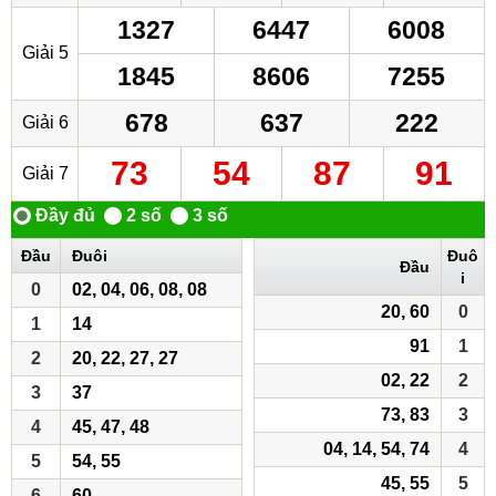
1327
6447
6008
Giải 5
1845
8606
7255
678
637
222
Giải 6
73
54
87
91
Giải 7
Đầu
Đuôi
Đuô
Đầu
i
0
02, 04, 06, 08, 08
20, 60
0
1
14
91
1
2
20, 22, 27, 27
02, 22
2
3
37
73, 83
3
4
45, 47, 48
04, 14, 54, 74
4
5
54, 55
45, 55
5
6
60