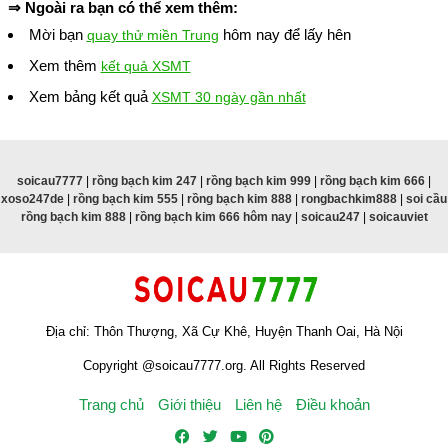
⇒ Ngoài ra bạn có thể xem thêm:
Mời bạn
hôm nay để lấy hên
quay thử miền Trung
Xem thêm
kết quả XSMT
Xem bảng kết quả
XSMT 30 ngày gần nhất
soicau7777
|
rồng bạch kim 247
|
rồng bạch kim 999
|
rồng bạch kim 666
|
xoso247de
|
rồng bạch kim 555
|
rồng bạch kim 888
|
rongbachkim888
|
soi cầu
rồng bạch kim 888
|
rồng bạch kim 666 hôm nay
|
soicau247
|
soicauviet
Địa chỉ: Thôn Thượng, Xã Cự Khê, Huyện Thanh Oai, Hà Nội
Copyright @soicau7777.org. All Rights Reserved
Trang chủ
Giới thiệu
Liên hệ
Điều khoản