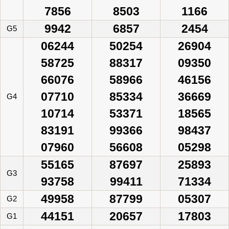
7856
8503
1166
9942
6857
2454
G5
06244
50254
26904
58725
88317
09350
66076
58966
46156
07710
85334
36669
G4
10714
53371
18565
83191
99366
98437
07960
56608
05298
55165
87697
25893
G3
93758
99411
71334
49958
87799
05307
G2
44151
20657
17803
G1