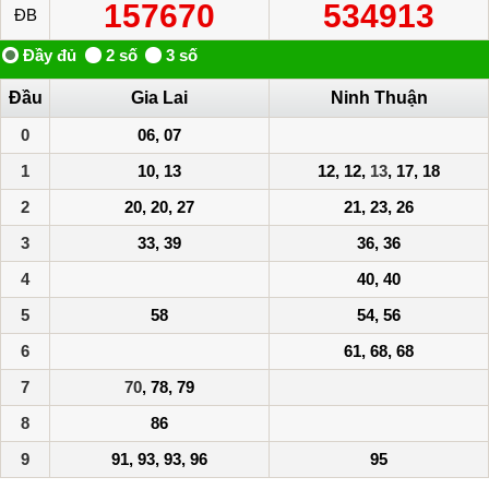
157670
534913
ĐB
Đầu
Gia Lai
Ninh Thuận
0
06, 07
1
10, 13
12, 12,
13
, 17, 18
2
20, 20, 27
21, 23, 26
3
33, 39
36, 36
4
40, 40
5
58
54, 56
6
61, 68, 68
7
70
, 78, 79
8
86
9
91, 93, 93, 96
95